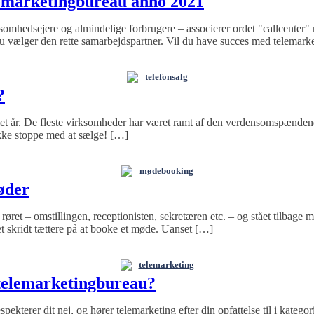
elemarketingbureau anno 2021
mhedsejere og almindelige forbrugere – associerer ordet "callcenter" m
u vælger den rette samarbejdspartner. Vil du have succes med telemarket
telefonsalg
?
et let år. De fleste virksomheder har været ramt af den verdensomspæn
 ikke stoppe med at sælge! […]
mødebooking
øder
et – omstillingen, receptionisten, sekretæren etc. – og stået tilbage med
et skridt tættere på at booke et møde. Uanset […]
telemarketing
 telemarketingbureau?
spekterer dit nej, og hører telemarketing efter din opfattelse til i kategor