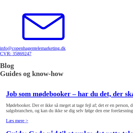
info@copenhagentelemarketing.dk
CVR: 35869247
Blog
Guides og know-how
Job som mødebooker – har du det, der ska
Mødebooker. Der er ikke så meget at tage fejl af; det er en person, 
salgsbranchen, og kan du ikke se dig selv følge den ene forelæsnin
Læs mere >