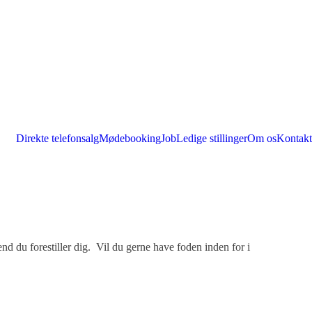
Direkte telefonsalg
Mødebooking
Job
Ledige stillinger
Om os
Kontakt
nd du forestiller dig. Vil du gerne have foden inden for i