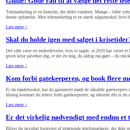
Guide: Gode råd til at vælge det rette t
Telemarketing er en branche, der deler vandene. Mange – både virkso
denne opfattelse. Men telemarketing er en stærk salgsmuskel; hvis d
Læs mere >
Skal du holde igen med salget i krisetider
Det ville være en underdrivelse, hvis vi sagde, at 2020 har været 
given krise påvirker dig, er der én ting, du aldrig må gøre – du må
Læs mere >
Kom forbi gatekeeperen, og book flere m
Er du mødebooker, har du garanteret mødt de såkaldte gatekeepers i rør
åbning kommer du lettere forbi gatekeeperen, og allerede dér er du 
Læs mere >
Er det virkelig nødvendigt med endnu et
Bliver du jævnligt forstyrret af irriterende telefonsælgere, der ikke re