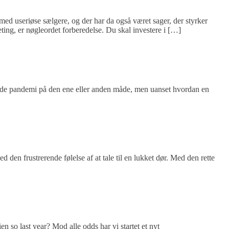
ed useriøse sælgere, og der har da også været sager, der styrker
ing, er nøgleordet forberedelse. Du skal investere i […]
dende pandemi på den ene eller anden måde, men uanset hvordan en
 den frustrerende følelse af at tale til en lukket dør. Med den rette
ien so last year? Mod alle odds har vi startet et nyt