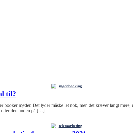
mødebooking
l til?
der booker møder. Det lyder måske let nok, men det kræver langt mere, e
g efter den anden på […]
telemarketing