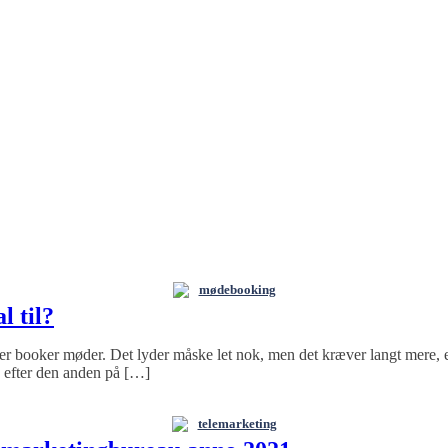
mødebooking
l til?
der booker møder. Det lyder måske let nok, men det kræver langt mere, e
g efter den anden på […]
telemarketing