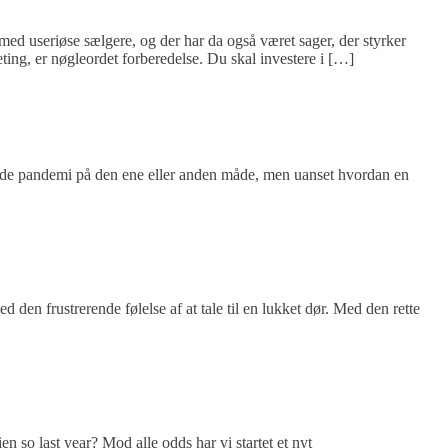
ed useriøse sælgere, og der har da også været sager, der styrker
ing, er nøgleordet forberedelse. Du skal investere i […]
dende pandemi på den ene eller anden måde, men uanset hvordan en
 den frustrerende følelse af at tale til en lukket dør. Med den rette
ien so last year? Mod alle odds har vi startet et nyt