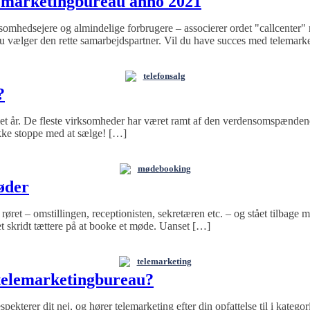
elemarketingbureau anno 2021
mhedsejere og almindelige forbrugere – associerer ordet "callcenter" m
u vælger den rette samarbejdspartner. Vil du have succes med telemarket
telefonsalg
?
et let år. De fleste virksomheder har været ramt af den verdensomspæn
 ikke stoppe med at sælge! […]
mødebooking
øder
et – omstillingen, receptionisten, sekretæren etc. – og stået tilbage med
et skridt tættere på at booke et møde. Uanset […]
telemarketing
 telemarketingbureau?
spekterer dit nej, og hører telemarketing efter din opfattelse til i kategor