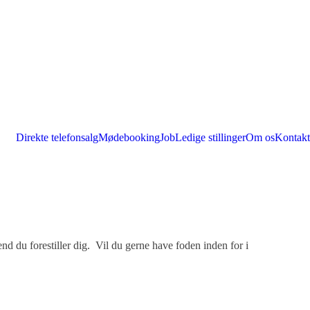
Direkte telefonsalg
Mødebooking
Job
Ledige stillinger
Om os
Kontakt
nd du forestiller dig. Vil du gerne have foden inden for i