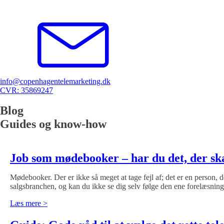
info@copenhagentelemarketing.dk
CVR: 35869247
Blog
Guides og know-how
Job som mødebooker – har du det, der ska
Mødebooker. Der er ikke så meget at tage fejl af; det er en person, 
salgsbranchen, og kan du ikke se dig selv følge den ene forelæsnin
Læs mere >