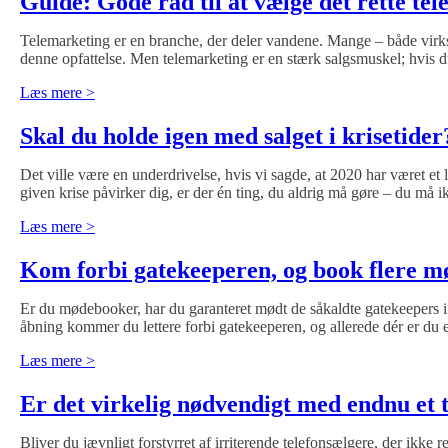
Guide: Gode råd til at vælge det rette t
Telemarketing er en branche, der deler vandene. Mange – både virkso
denne opfattelse. Men telemarketing er en stærk salgsmuskel; hvis d
Læs mere >
Skal du holde igen med salget i krisetider
Det ville være en underdrivelse, hvis vi sagde, at 2020 har været 
given krise påvirker dig, er der én ting, du aldrig må gøre – du må
Læs mere >
Kom forbi gatekeeperen, og book flere m
Er du mødebooker, har du garanteret mødt de såkaldte gatekeepers i rør
åbning kommer du lettere forbi gatekeeperen, og allerede dér er du 
Læs mere >
Er det virkelig nødvendigt med endnu et
Bliver du jævnligt forstyrret af irriterende telefonsælgere, der ikke re